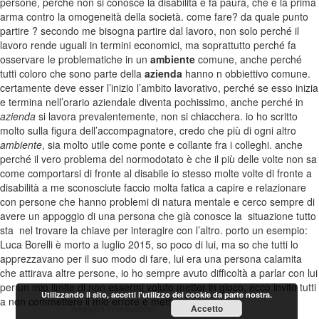
persone, perché non si conosce la disabilità e fa paura, che è la prima
arma contro la omogeneità della società. come fare? da quale punto
partire ? secondo me bisogna partire dal lavoro, non solo perché il
lavoro rende uguali in termini economici, ma soprattutto perché fa
osservare le problematiche in un
ambiente
comune, anche perché
tutti coloro che sono parte della
azienda
hanno n obbiettivo comune.
certamente deve esser l’inizio l’ambito lavorativo, perché se esso inizia
e termina nell’orario aziendale diventa pochissimo, anche perché in
azienda
si lavora prevalentemente, non si chiacchera. io ho scritto
molto sulla figura dell’accompagnatore, credo che più di ogni altro
ambiente
, sia molto utile come ponte e collante fra i colleghi. anche
perché il vero problema del normodotato è che il più delle volte non sa
come comportarsi di fronte al disabile io stesso molte volte di fronte a
disabilità a me sconosciute faccio molta fatica a capire e relazionare
con persone che hanno problemi di natura mentale e cerco sempre di
avere un appoggio di una persona che già conosce la situazione tutto
sta nel trovare la chiave per interagire con l’altro. porto un esempio:
Luca Borelli è morto a luglio 2015, so poco di lui, ma so che tutti lo
apprezzavano per il suo modo di fare, lui era una persona calamita
che attirava altre persone, io ho sempre avuto difficoltà a parlar con lui
per un mio limite di non essermi voluto metter in gioco, ecco invito tutti
Utilizzando il sito, accetti l'utilizzo dei cookie da parte nostra.
a non commettere il mio errore e mettercisi in gioco
Accetto
maggiori informazioni