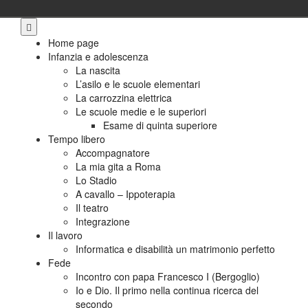
Skip
to
Home page
content
Infanzia e adolescenza
La nascita
L’asilo e le scuole elementari
La carrozzina elettrica
Le scuole medie e le superiori
Esame di quinta superiore
Tempo libero
Accompagnatore
La mia gita a Roma
Lo Stadio
A cavallo – Ippoterapia
Il teatro
Integrazione
Il lavoro
Informatica e disabilità un matrimonio perfetto
Fede
Incontro con papa Francesco I (Bergoglio)
Io e Dio. Il primo nella continua ricerca del
secondo