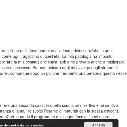
transizione dalla fase bambino alla fase adolescenziale. In quel
 come ogni ragazzino di quell’età. La mia patologia ha imposto
igliorare la mia costituzione fisica, abbiamo provato anche a migliorare
con scarso successo. Per comunicare oggi mi avvalgo degli strumenti
computer, comunque dopo un po’ che frequento una persona questa riesce
o per me una seconda casa; in quella scuola mi divertivo e mi sentivo
za di anni. Ho svolto l’esame di maturità con la stessa difficoltà
o AutoCad, quando il programma di disegno faceva i suoi esordi. Il
.
Accetto
lizzo dei cookie da parte nostra.
maggiori informazioni