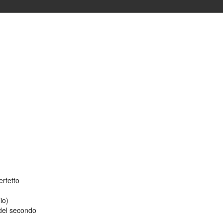
erfetto
io)
 del secondo