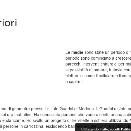
iori
Le
medie
sono state un periodo di 
periodo sono cominciato a crescere
parecchi interventi chirurgici per m
la possibilità di parlare, tuttavia 
elettronici come il cellulare e il 
a capirmi.
iploma di geometra presso l’istituto Guarini di Modena. Il Guarini è stat
i ore mattutine. Ho conosciuto persone che vedo e sento anche a distan
o e stancante. Ho svolto un progetto di tre villette a schiera utilizzand
o di persone in carrozzina, escludendo barriere architettoniche e ostacoli
Utilizzando il sito, accetti l'uti