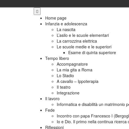
Skip
to
Home page
content
Infanzia e adolescenza
La nascita
L’asilo e le scuole elementari
La carrozzina elettrica
Le scuole medie e le superiori
Esame di quinta superiore
Tempo libero
Accompagnatore
La mia gita a Roma
Lo Stadio
A cavallo – Ippoterapia
Il teatro
Integrazione
Il lavoro
Informatica e disabilità un matrimonio p
Fede
Incontro con papa Francesco I (Bergogl
Io e Dio. Il primo nella continua ricerca
Riflessioni