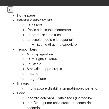
Skip
to
Home page
content
Infanzia e adolescenza
La nascita
L’asilo e le scuole elementari
La carrozzina elettrica
Le scuole medie e le superiori
Esame di quinta superiore
Tempo libero
Accompagnatore
La mia gita a Roma
Lo Stadio
A cavallo – Ippoterapia
Il teatro
Integrazione
Il lavoro
Informatica e disabilità un matrimonio perfetto
Fede
Incontro con papa Francesco I (Bergoglio)
Io e Dio. Il primo nella continua ricerca del
secondo